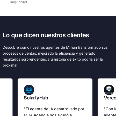
seguridad.
Lo que dicen nuestros clientes
Descubre cómo nuestros agentes de IA han transformado sus
procesos de ventas, mejorado la eficiencia y generado
resultados sorprendentes. ¡Tu historia de éxito podría ser la
próxima!
SolarfyHub
Verce
“El agente de IA desarrollado por
“Con 
MDA Agencia nos ayudó a
agente