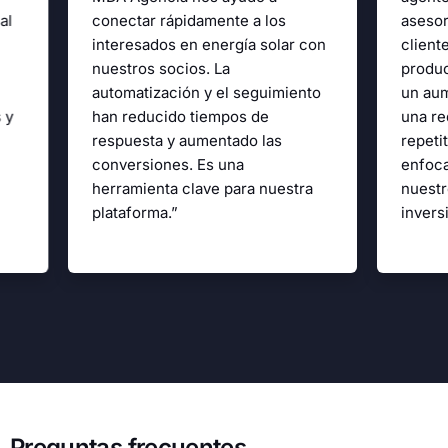
al
conectar rápidamente a los
asesor
interesados en energía solar con
client
nuestros socios. La
produ
automatización y el seguimiento
un aum
 y
han reducido tiempos de
una re
respuesta y aumentado las
repeti
conversiones. Es una
enfoca
herramienta clave para nuestra
nuestr
plataforma.”
invers
Preguntas frecuentes