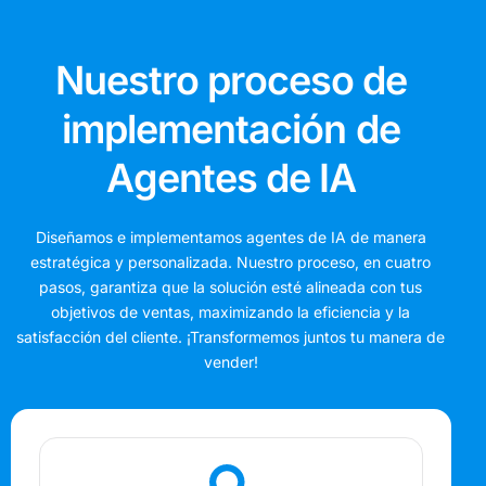
N
u
e
s
t
r
o
p
r
o
c
e
s
o
d
e
i
m
p
l
e
m
e
n
t
a
c
i
ó
n
d
e
A
g
e
n
t
e
s
d
e
I
A
Diseñamos e implementamos agentes de IA de manera
estratégica y personalizada. Nuestro proceso, en cuatro
pasos, garantiza que la solución esté alineada con tus
objetivos de ventas, maximizando la eficiencia y la
satisfacción del cliente. ¡Transformemos juntos tu manera de
vender!