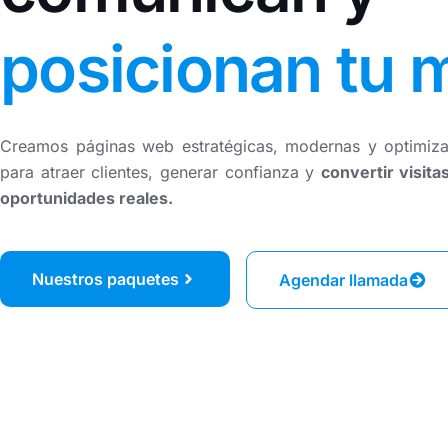
Impulsa tu negocio con asesoría experta en
marketing digital,
MDA Agencia
, analizamos tu empresa, diseñamos estrategi
posicionan tu 
soluciones que generen crecimiento y optimización.
Creamos páginas web estratégicas, modernas y optimiz
para atraer clientes, generar confianza y
convertir visita
oportunidades reales.
Nuestros paquetes
Agendar llamada