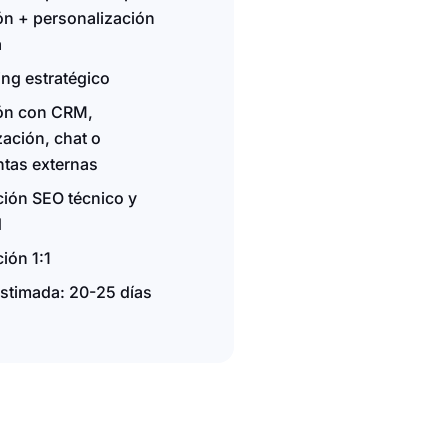
ón + personalización
a
ng estratégico
ión con CRM,
ación, chat o
ntas externas
ción SEO técnico y
d
ión 1:1
estimada: 20-25 días