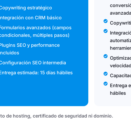
conversi
Copywriting estratégico
avanzad
Integración con CRM básico
Copywriti
Formularios avanzados (campos
Integrac
condicionales, múltiples pasos)
automatiz
Plugins SEO y performance
herramie
incluidos
Optimiza
Configuración SEO intermedia
velocida
Entrega estimada: 15 días hábiles
Capacitac
Entrega 
hábiles
to de hosting, certificado de seguridad ni dominio.