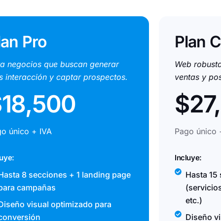
lan Pro
Plan C
a negocios que buscan generar
Web robusta
 interacción y captar prospectos.
ventas y po
18,500
$27
o único + IVA
Pago único 
luye:
Incluye:
Hasta 8 secciones + 1 landing page
Hasta 15
para campañas
(servicio
etc.)
Diseño visual optimizado para
conversión
Diseño vi