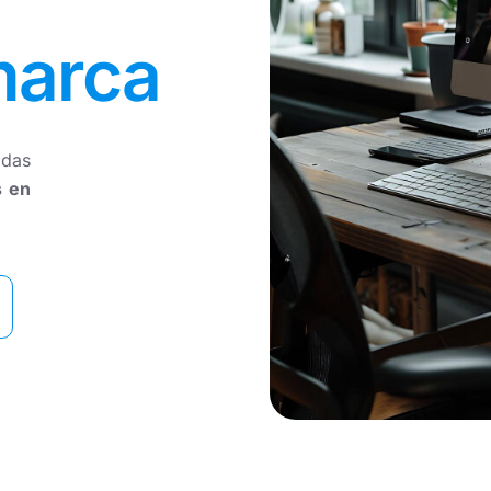
 desarrollo tecnológico e inteligencia artificial
. En
as a medida y te guiamos en la implementación de
marca
adas
s en