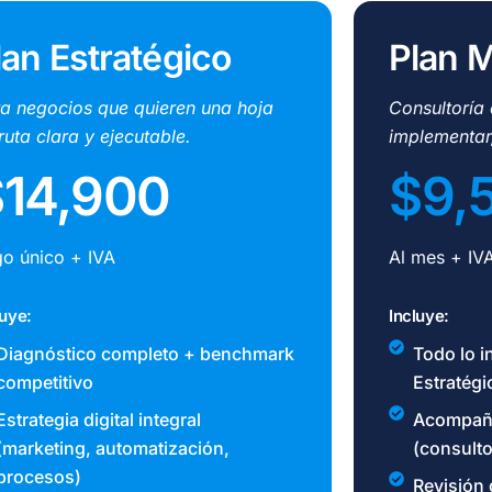
lan Estratégico
Plan 
a negocios que quieren una hoja
Consultoría
ruta clara y ejecutable.
implementar,
14,900
$9,
o único + IVA
Al mes + IV
luye:
Incluye:
Diagnóstico completo + benchmark
Todo lo i
competitivo
Estratégi
Estrategia digital integral
Acompañ
(marketing, automatización,
(consult
procesos)
Revisión