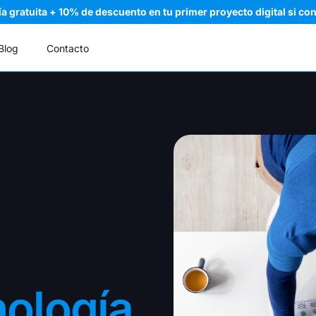
a gratuita + 10% de descuento en tu primer proyecto digital si con
Blog
Contacto
E SOFTWARE & WEB
IA & AUTOMATIZACIÓN
ño web
Agentes de IA
ing page
CRM
merce
nología