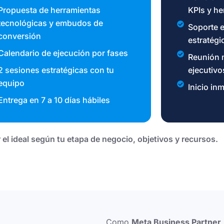
Propuesta de herramientas
KPIs y he
tecnológicas y embudos de
Soporte 
conversión
estratégi
Calendario de ejecución por fases
Reunión 
2 sesiones estratégicas con tu
ejecutivo
equipo
Inicio in
Entrega en 7 a 10 días hábiles
el ideal según tu etapa de negocio, objetivos y recursos.
Como
Meta Business Partner