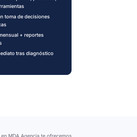
rramientas
en toma de decisiones
cas
mensual + reportes
s
mediato tras diagnóstico
, en MDA Agencia te ofrecemos