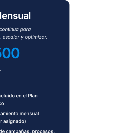
Mensual
 continua para
 escalar y optimizar.
500
A
ncluido en el Plan
co
amiento mensual
or asignado)
 de campañas, procesos,