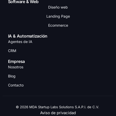
Software & Web
Diseño web
Landing Page
Ecommerce
IA & Automatización
Agentes de IA
CRM
Empresa
Nosotros
Blog
Contacto
© 2026 MDA Startup Labs Solutions S.A.P.I. de C.V.
Hablar con ventas
Aviso de privacidad